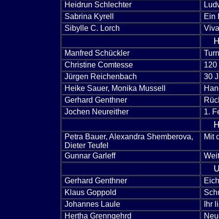
Heidrun Schlechter
Ludw
Sabrina Kyrell
Ein 
Sibylle C. Lorch
Viva
H
Manfred Schückler
Turn
Christine Comtesse
120
Jürgen Reichenbach
30 
Heike Sauer, Monika Mussell
Hand
Gerhard Genthner
Rück
Jochen Neureither
1. F
H
Petra Bauer, Alexandra Shemberova,
Mit 
Dieter Teufel
Gunnar Garleff
Weit
U
Gerhard Genthner
Eich
Klaus Goppold
Sch
Johannes Laule
Ihr 
Hertha Grenngehrd
Neue