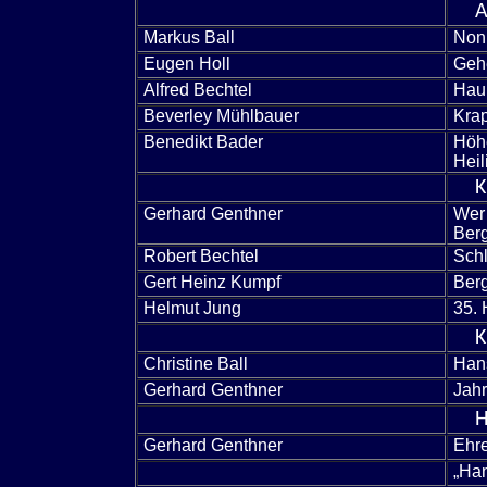
A
Markus Ball
Non
Eugen Holl
Gehe
Alfred Bechtel
Hau
Beverley Mühlbauer
Krap
Benedikt Bader
Höh
Heil
K
Gerhard Genthner
Wer 
Ber
Robert Bechtel
Schl
Gert Heinz Kumpf
Ber
Helmut Jung
35. 
K
Christine Ball
Hans
Gerhard Genthner
Jahr
H
Gerhard Genthner
Ehr
„Ha